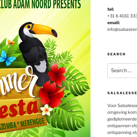
tel:
+31 6 4161 33
email:
info@salsasiren
SEARCH
Search
for:
SALSALESS
Voor Salsaless
omgeving kom je
gediplomeerde 
ontspannen sfee
ontspanning st