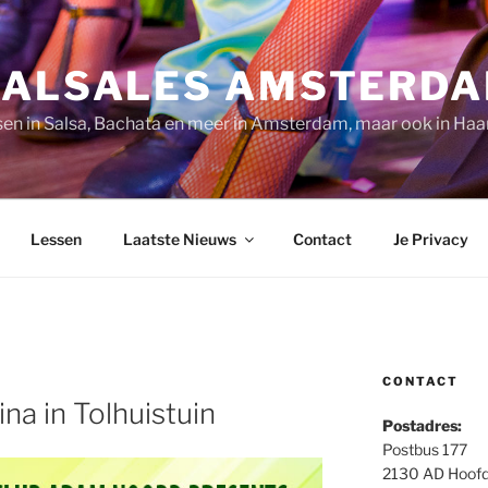
SALSALES AMSTERD
sen in Salsa, Bachata en meer in Amsterdam, maar ook in Haa
Lessen
Laatste Nieuws
Contact
Je Privacy
CONTACT
na in Tolhuistuin
Postadres:
Postbus 177
2130 AD Hoof