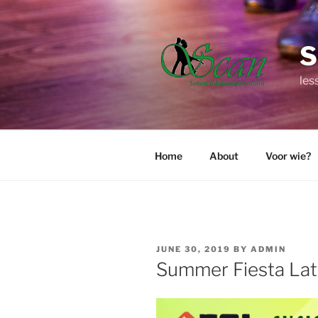
Skip
to
content
les
Home
About
Voor wie?
POSTED
JUNE 30, 2019
BY
ADMIN
ON
Summer Fiesta Lati