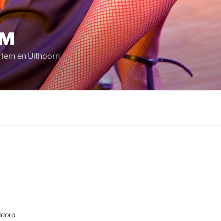
AM
rlem en Uithoorn
ddorp