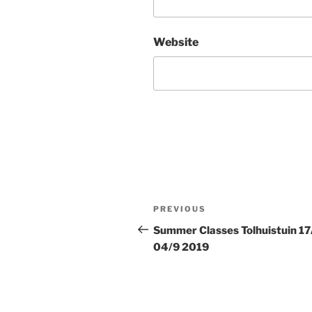
Website
Post
Previous
PREVIOUS
navigation
Post
Summer Classes Tolhuistuin 17
04/9 2019