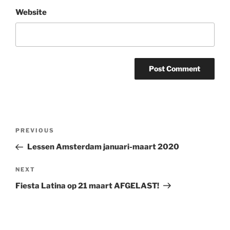
Website
Post
Previous
PREVIOUS
navigation
Post
Lessen Amsterdam januari-maart 2020
Next
NEXT
Post
Fiesta Latina op 21 maart AFGELAST!