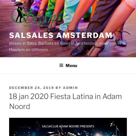
Skip
to
content
SALSALES AMSTERDAM
lessen in Salsa, Bachata en meer in Amsterdam, maar ook in
Haarlem en Uithoorn
Menu
POSTED
DECEMBER 24, 2019
BY
ADMIN
ON
18 jan 2020 Fiesta Latina in Adam
Noord