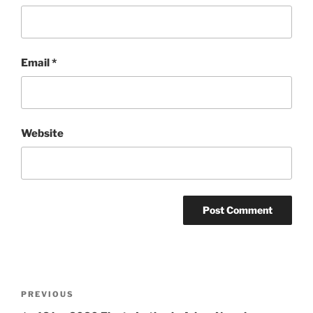
Email
*
Website
Post
Previous
PREVIOUS
navigation
Post