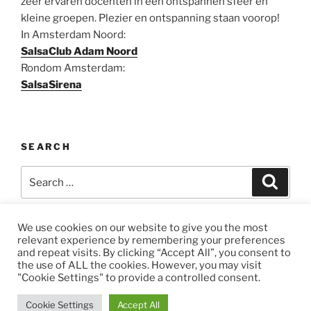
zeer ervaren docenten in een ontspannen sfeer en
kleine groepen. Plezier en ontspanning staan voorop!
In Amsterdam Noord:
SalsaClub Adam Noord
Rondom Amsterdam:
SalsaSirena
SEARCH
Search
Search
for:
We use cookies on our website to give you the most
relevant experience by remembering your preferences
and repeat visits. By clicking “Accept All”, you consent to
Facebook
Twitter
Email
the use of ALL the cookies. However, you may visit
"Cookie Settings" to provide a controlled consent.
Je Privacy
Proudly powered by WordPress
Cookie Settings
Accept All