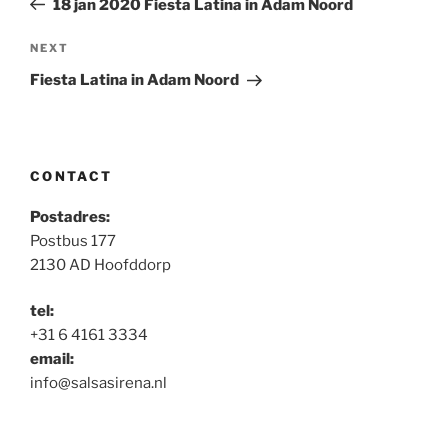
18 jan 2020 Fiesta Latina in Adam Noord
Next
NEXT
Post
Fiesta Latina in Adam Noord
CONTACT
Postadres:
Postbus 177
2130 AD Hoofddorp
tel:
+31 6 4161 3334
email:
info@salsasirena.nl